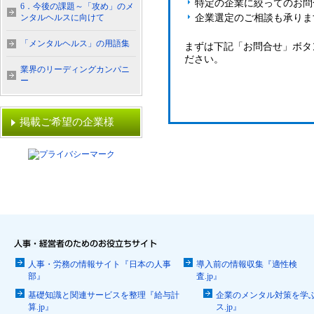
特定の企業に絞ってのお問
6．今後の課題～「攻め」のメ
ンタルヘルスに向けて
企業選定のご相談も承りま
「メンタルヘルス」の用語集
まずは下記「お問合せ」ボタ
ださい。
業界のリーディングカンパニ
ー
掲載ご希望の企業様
人事・労務の情報サイト『日本の人事
導入前の情報収集『適性検
部』
査.jp』
基礎知識と関連サービスを整理『給与計
企業のメンタル対策を学
算.jp』
ス.jp』