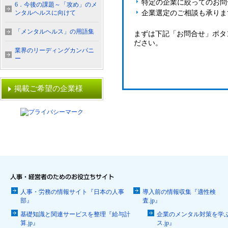
特定の企業に絞ってのお問
6．今後の課題～「攻め」のメ
ンタルヘルスに向けて
企業選定のご相談も承りま
「メンタルヘルス」の用語集
まずは下記「お問合せ」ボタ
ださい。
業界のリーディングカンパニ
ー
掲載ご希望の企業様
人事・労務の情報サイト『日本の人事
導入前の情報収集『適性検
部』
査.jp』
基礎知識と関連サービスを整理『給与計
企業のメンタル対策を学
算.jp』
ス.jp』