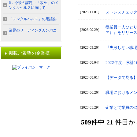
6．今後の課題～「攻め」のメ
ンタルヘルスに向けて
ストレスチェッ
［2023.11.01］
「メンタルヘルス」の用語集
従業員一人ひとり
［2023.09.29］
業界のリーディングカンパニ
ア）』をリリー
ー
『失敗しない職
［2023.09.26］
掲載ご希望の企業様
2022年度、累
［2023.08.04］
【データで見る
［2023.08.01］
職場におけるメン
［2023.06.26］
企業と従業員の
［2023.05.29］
509
件中 21 件目