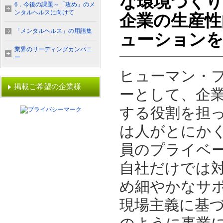
な環境づくり
6．今後の課題～「攻め」のメ
ンタルヘルスに向けて
企業の生産性
「メンタルヘルス」の用語集
ューションを
業界のリーディングカンパニ
ー
ヒューマン・フ
掲載ご希望の企業様
ーとして、企
する役割を担
は人がとにか
員のプライベ
自社だけでは
め細やかなサ
現場主義に基