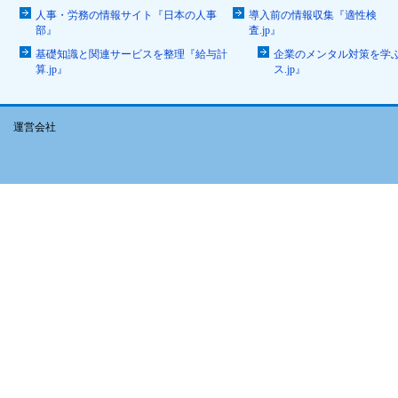
人事・労務の情報サイト『日本の人事
導入前の情報収集『適性検
部』
査.jp』
基礎知識と関連サービスを整理『給与計
企業のメンタル対策を学
算.jp』
ス.jp』
運営会社