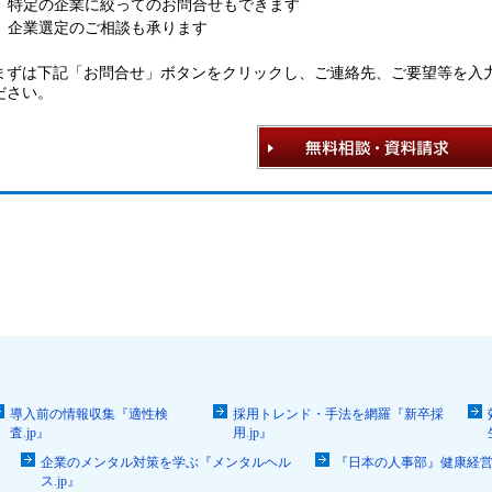
特定の企業に絞ってのお問合せもできます
企業選定のご相談も承ります
まずは下記「お問合せ」ボタンをクリックし、ご連絡先、ご要望等を入
ださい。
導入前の情報収集『適性検
採用トレンド・手法を網羅『新卒採
査.jp』
用.jp』
企業のメンタル対策を学ぶ『メンタルヘル
『日本の人事部』健康経
ス.jp』