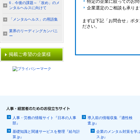
特定の企業に絞ってのお問
6．今後の課題～「攻め」のメ
ンタルヘルスに向けて
企業選定のご相談も承りま
「メンタルヘルス」の用語集
まずは下記「お問合せ」ボタ
ださい。
業界のリーディングカンパニ
ー
掲載ご希望の企業様
人事・労務の情報サイト『日本の人事
導入前の情報収集『適性検
部』
査.jp』
基礎知識と関連サービスを整理『給与計
企業のメンタル対策を学
算.jp』
ス.jp』