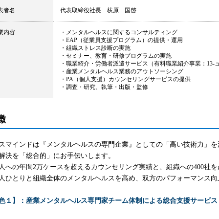
表者名
代表取締役社長 荻原 国啓
業内容
・メンタルヘルスに関するコンサルティング
・EAP（従業員支援プログラム）の提供・運用
・組織ストレス診断の実施
・セミナー、教育・研修プログラムの実施
・職業紹介・労働者派遣サービス（有料職業紹介事業：13-ュ-301
・産業メンタルヘルス業務のアウトソーシング
・PA（個人支援）カウンセリングサービスの提供
・調査・研究、執筆・出版・監修
徴
スマインドは『メンタルヘルスの専門企業』としての「高い技術力」を
解決を「総合的」にお手伝いします。
人への年間2万ケースを超えるカウンセリング実績と、組織への400社
人ひとりと組織全体のメンタルヘルスを高め、双方のパフォーマンス向
色１】：産業メンタルヘルス専門家チーム体制による総合支援サービス