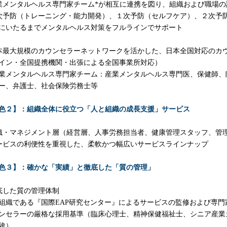
業メンタルヘルス専門家チーム*が相互に連携を図り、組織および職場
次予防（トレーニング・能力開発）、１次予防（セルフケア）、２次予
にいたるまでメンタルヘルス対策をフルラインでサポート
本最大規模のカウンセラーネットワークを活かした、日本全国対応のカ
イン・全国提携機関・出張による全国事業所対応）
業メンタルヘルス専門家チーム：産業メンタルヘルス専門医、保健師、
ー、弁護士、社会保険労務士等
色２】：組織全体に役立つ「人と組織の成長支援」サービス
織・マネジメント層（経営層、人事労務担当者、健康管理スタッフ、管
ービスの利便性を重視した、柔軟かつ幅広いサービスラインナップ
色３】：確かな「実績」と徹底した「質の管理」
底した質の管理体制
組織である『国際EAP研究センター』によるサービスの監修および専門
ンセラーの厳格な採用基準（臨床心理士、精神保健福祉士、シニア産業
験）