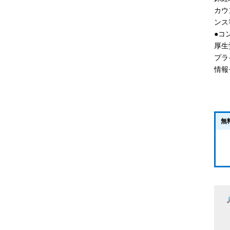
カウ
ンス
●コ
厚生
プラ
情報
無