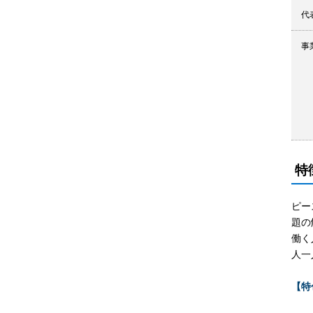
代
事
特
ピー
題の
働く
人一
【特