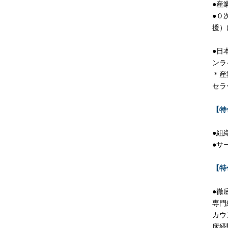
●産
●０
援）
●日
ンラ
＊産
セラ
【特
●組
●サ
【特
●徹
専門
カウ
床経