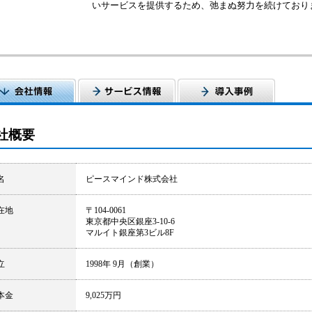
いサービスを提供するため、弛まぬ努力を続けており
社概要
名
ピースマインド株式会社
在地
〒104-0061
東京都中央区銀座3-10-6
マルイト銀座第3ビル8F
立
1998年 9月（創業）
本金
9,025万円