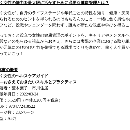
く女性の能力を最大限に活かすために必要な健康管理とは？
く女性が，自身のライフステージや年代ごとの特性を知り，健康・疾病
られるためのヒントを得られるのはもちろんのこと，一緒に働く男性や
フなど、役職やジェンダーを問わず，誰もが新たな視点や学びを得るこ
っておくと役立つ女性の健康管理のポイントを、キャリアやメンタルヘ
営などのあらゆる視点からおさえ、さらには実際の企業における取り組
が元気にのびのびと力を発揮できる職場づくりを進めて、働く人全員が働
っていこう！
本書の概要
く女性のヘルスケアガイド
―おさえておきたいスキルとプラクティス
著者：荒木葉子・市川佳居
版年月日：2022/03/24
価：3,520円（本体3,200円＋税込）
BN：9784772418522
ージ数：232ページ
型：A5判