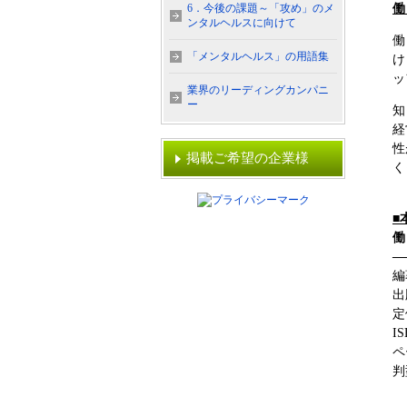
6．今後の課題～「攻め」のメ
働
ンタルヘルスに向けて
働
「メンタルヘルス」の用語集
け
ッ
業界のリーディングカンパニ
ー
知
経
性
掲載ご希望の企業様
く
■
働
―
編
出
定
IS
ペ
判