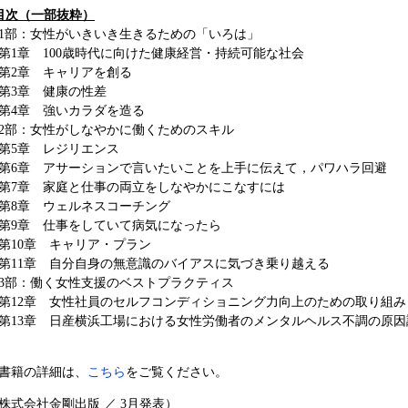
目次（一部抜粋）
1部：女性がいきいき生きるための「いろは」
第1章 100歳時代に向けた健康経営・持続可能な社会
第2章 キャリアを創る
第3章 健康の性差
第4章 強いカラダを造る
2部：女性がしなやかに働くためのスキル
第5章 レジリエンス
第6章 アサーションで言いたいことを上手に伝えて，パワハラ回避
第7章 家庭と仕事の両立をしなやかにこなすには
第8章 ウェルネスコーチング
第9章 仕事をしていて病気になったら
第10章 キャリア・プラン
第11章 自分自身の無意識のバイアスに気づき乗り越える
3部：働く女性支援のベストプラクティス
第12章 女性社員のセルフコンディショニング力向上のための取り組み
第13章 日産横浜工場における女性労働者のメンタルヘルス不調の原因
書籍の詳細は、
こちら
をご覧ください。
株式会社金剛出版 ／ 3月発表）