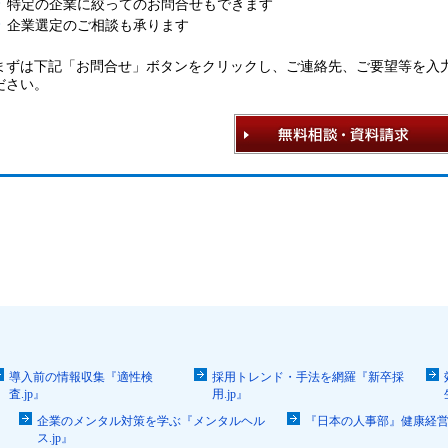
特定の企業に絞ってのお問合せもできます
企業選定のご相談も承ります
まずは下記「お問合せ」ボタンをクリックし、ご連絡先、ご要望等を入
ださい。
導入前の情報収集『適性検
採用トレンド・手法を網羅『新卒採
査.jp』
用.jp』
企業のメンタル対策を学ぶ『メンタルヘル
『日本の人事部』健康経
ス.jp』