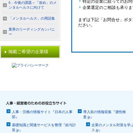
特定の企業に絞ってのお問
6．今後の課題～「攻め」のメ
ンタルヘルスに向けて
企業選定のご相談も承りま
「メンタルヘルス」の用語集
まずは下記「お問合せ」ボタ
ださい。
業界のリーディングカンパニ
ー
掲載ご希望の企業様
人事・労務の情報サイト『日本の人事
導入前の情報収集『適性検
部』
査.jp』
基礎知識と関連サービスを整理『給与計
企業のメンタル対策を学
算.jp』
ス.jp』