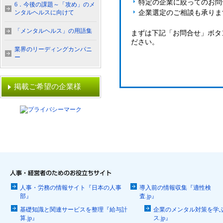
特定の企業に絞ってのお問
6．今後の課題～「攻め」のメ
ンタルヘルスに向けて
企業選定のご相談も承りま
「メンタルヘルス」の用語集
まずは下記「お問合せ」ボタ
ださい。
業界のリーディングカンパニ
ー
掲載ご希望の企業様
人事・労務の情報サイト『日本の人事
導入前の情報収集『適性検
部』
査.jp』
基礎知識と関連サービスを整理『給与計
企業のメンタル対策を学
算.jp』
ス.jp』