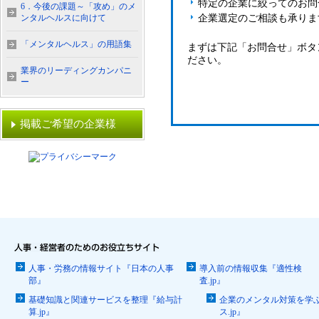
特定の企業に絞ってのお問
6．今後の課題～「攻め」のメ
ンタルヘルスに向けて
企業選定のご相談も承りま
「メンタルヘルス」の用語集
まずは下記「お問合せ」ボタ
ださい。
業界のリーディングカンパニ
ー
掲載ご希望の企業様
人事・労務の情報サイト『日本の人事
導入前の情報収集『適性検
部』
査.jp』
基礎知識と関連サービスを整理『給与計
企業のメンタル対策を学
算.jp』
ス.jp』